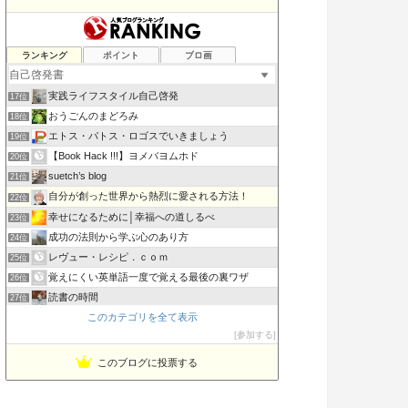
書評 ビジネスマンが好きそうな本を偉そうに語る…
ランキング
ポイント
ブロ画
15位
こんな日本が嫌い
16位
実践ライフスタイル自己啓発
17位
おうごんのまどろみ
18位
エトス・パトス・ロゴスでいきましょう
19位
【Book Hack !!!】ヨメバヨムホド
20位
suetch’s blog
21位
自分が創った世界から熱烈に愛される方法！
22位
幸せになるために│幸福への道しるべ
23位
成功の法則から学ぶ心のあり方
24位
レヴュー・レシピ．ｃｏｍ
25位
覚えにくい英単語一度で覚える最後の裏ワザ
26位
読書の時間
27位
このカテゴリを全て表示
稼げる考え方
28位
参加する
借金5000万円 崖っぷち社長の返済&スピリチュアル探訪記
29位
このブログに投票する