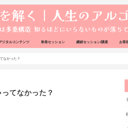
デジタルコンテンツ
単発セッション
継続セッション/講座
お客
ック
ェック
好転反応完全攻略ガイドブック
アーキタイプ・ブループリント
好転反応リカバリーセッション
人生のアルゴリズムリーディング
人生のアルゴリズムコーチング
ハートバグセラピー講座
ボイジャータロットスクール
てなかった？
ゃってなかった？