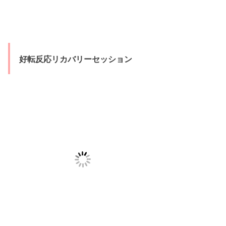
好転反応リカバリーセッション