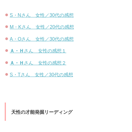
S・Nさん 女性／30代の感想
M・Kさん 女性／20代の感想
A・Oさん 女性／30代の感想
Ａ・Ｈ
さん 女性の感想１
Ａ・Ｈ
さん 女性の感想２
S・Tさん 女性／30代の感想
天性の才能発掘リーディング