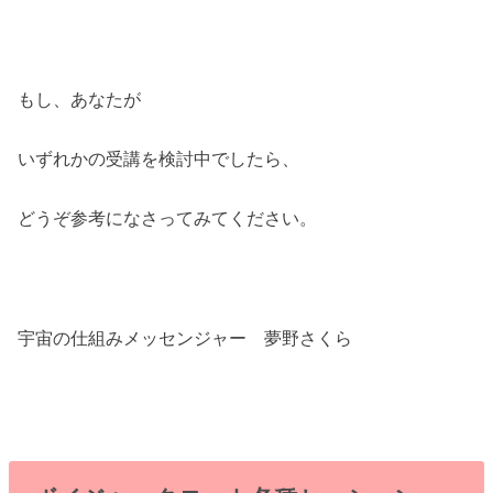
もし、あなたが
いずれかの受講を検討中でしたら、
どうぞ参考になさってみてください。
宇宙の仕組みメッセンジャー 夢野さくら