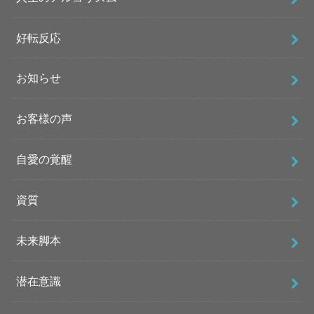
好転反応
お知らせ
お客様の声
自愛の覚醒
資質
未来脚本
潜在意識