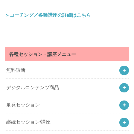
＞コーチング／各種講座の詳細はこちら
各種セッション・講座メニュー
無料診断
デジタルコンテンツ商品
単発セッション
継続セッション/講座