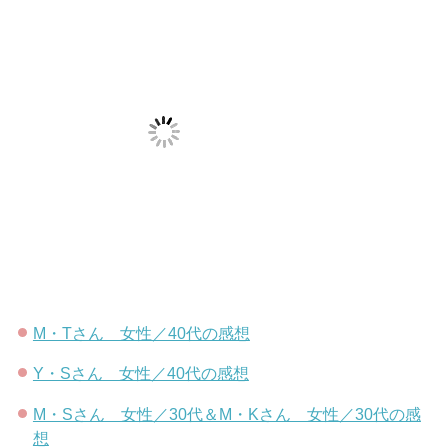
M・Tさん 女性／40代の感想
Y・Sさん 女性／40代の感想
M・Sさん 女性／30代＆M・Kさん 女性／30代の感
想