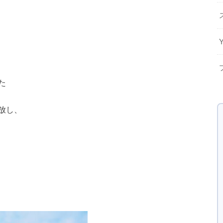
た
放し、