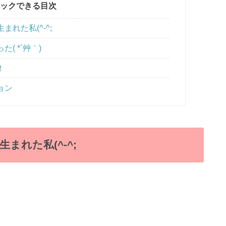
ックできる目次
れた私(^-^;
 *´艸｀)
！
ョン
まれた私(^-^;