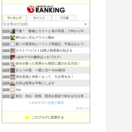
自愛と潜在意識で全部うまくいく
ランキング
ポイント
ブロ画
42位
あるがままの自分で望む人生を創造する
43位
千葉＊「数秘とカラーと花の写真」で外から中から丸ごとのあな…
44位
満ちゆく月をグラスに眺め
45位
願いの実現化ヒーリング実践記。宇宙はなんでも叶えてくれる
46位
２０１７/１/３１以降人類更新が始まる
47位
♪あゆママの趣味ばっかブログ♪
48位
自分が創った世界から熱烈に愛される方法！
49位
きらつや恵 〜愛と光〜 from新潟
50位
潜在意識と仲良くなって、引き寄せる！
51位
日本は世界を平和にします
52位
Joy
53位
東京・埼玉・群馬 西洋占星術で幸せを引き寄せる 〜星空ジプシ
54位
このカテゴリを全て表示
うりずんのうた〜Road to Okinawa
55位
参加する
Wanococolog in NY
56位
このブログに投票する