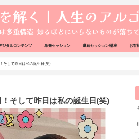
デジタルコンテンツ
単発セッション
継続セッション/講座
お客
ック
ェック
好転反応完全攻略ガイドブック
アーキタイプ・ブループリント
好転反応リカバリーセッション
人生のアルゴリズムリーディング
人生のアルゴリズムコーチング
ハートバグセラピー講座
ボイジャータロットスクール
！そして昨日は私の誕生日(笑)
！そして昨日は私の誕生日(笑)