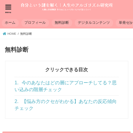
menu
ホーム
プロフィール
無料診断
デジタルコンテンツ
単発セ
HOME
無料診断
無料診断
クリックできる目次
1.
今のあなたはどの層にアプローチしてる？思
い込みの階層チェック
2.
【悩み方のクセがわかる】あなたの反応傾向
チェック