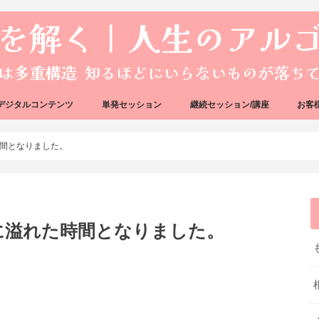
デジタルコンテンツ
単発セッション
継続セッション/講座
お客
ック
ェック
好転反応完全攻略ガイドブック
資質プロファイリング（自動分析）
好転反応リカバリーセッション
人生のアルゴリズムリーディング
人生のアルゴリズムコーチング
ハートバグセラピー講座
ボイジャータロットスクール
間となりました。
に溢れた時間となりました。