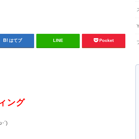
はてブ
LINE
Pocket
ィング
´)ゞ