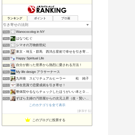
Joy
ランキング
ポイント
ブロ画
51位
うりずんのうた〜Road to Okinawa
52位
Wanococolog in NY
53位
はなつむぐ
54位
シマオの万物創世紀
55位
東京・埼玉・群馬 西洋占星術で幸せを引き寄せる 〜星空ジプシ
56位
Happy Spiritual Life
57位
自分が創った世界から熱烈に愛される方法！
58位
My life design アラサーナース
59位
九州発 スピリチュアルヒーラー 松 純子
60位
潜在意識で恋愛成就を引き寄せ！
61位
整体院やるならチェックしたほうがいい本とＤＶＤ
62位
ずぼら主婦の汚部屋からの次元上昇（改・賢い楽しい節約術）
63位
このカテゴリを全て表示
ざっきサイト！ふくの君
64位
参加する
マンガ欲深主婦の引き寄せリポート
65位
このブログに投票する