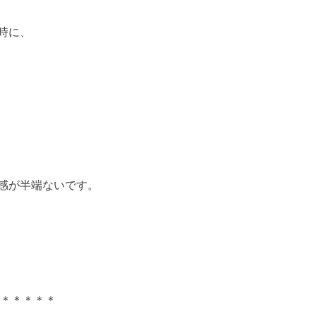
時に、
感が半端ないです。
＊＊＊＊＊