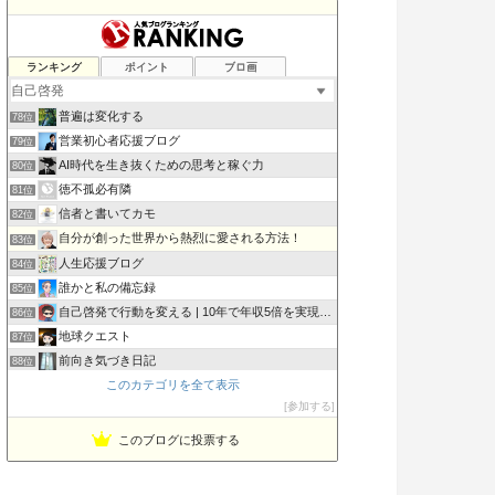
マルマルライフ| やりたいこと中心のライフスタイル
ランキング
ポイント
ブロ画
76位
今日の「いのちのパン」
77位
普遍は変化する
78位
営業初心者応援ブログ
79位
AI時代を生き抜くための思考と稼ぐ力
80位
徳不孤必有隣
81位
信者と書いてカモ
82位
自分が創った世界から熱烈に愛される方法！
83位
人生応援ブログ
84位
誰かと私の備忘録
85位
自己啓発で行動を変える | 10年で年収5倍を実現した方法
86位
地球クエスト
87位
前向き気づき日記
88位
このカテゴリを全て表示
まるのモノマニア｜MONO LOVE!
89位
参加する
ヒヨコ真理教
90位
このブログに投票する