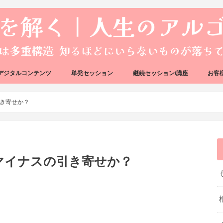
デジタルコンテンツ
単発セッション
継続セッション/講座
お客
ック
ェック
好転反応完全攻略ガイドブック
アーキタイプ・ブループリント
好転反応リカバリーセッション
人生のアルゴリズムリーディング
人生のアルゴリズムコーチング
ハートバグセラピー講座
ボイジャータロットスクール
き寄せか？
マイナスの引き寄せか？