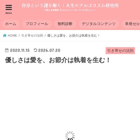
menu
ホーム
プロフィール
無料診断
デジタルコンテンツ
単発セ
HOME
引き寄せの法則
優しさは愛を、お節介は執着を生む！
2020.11.15
2026.07.20
引き寄せの法則
優しさは愛を、お節介は執着を生む！