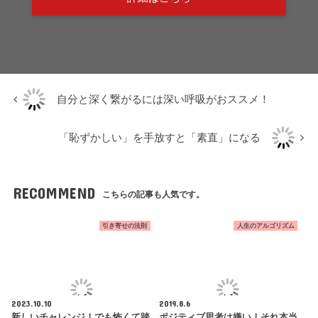
自分と深く繋がるには深い呼吸がおススメ！
「恥ずかしい」を手放すと「素直」になる
RECOMMEND
こちらの記事も人気です。
引き寄せの法則
人生のアルゴリズム
2023.10.10
2019.8.6
新しいチャレンジ！でも怖くて踏
ポジティブ思考は嫌い！それ本当