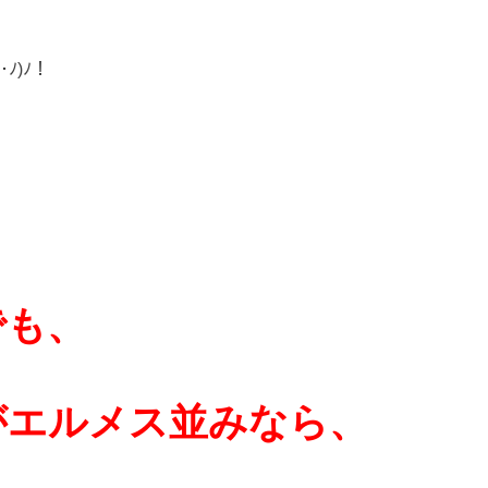
ﾉ)ﾉ！
でも、
がエルメス並みなら、