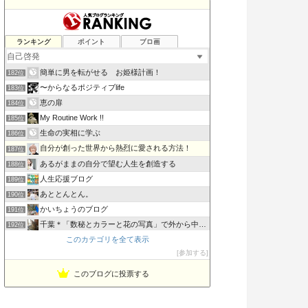
効率を良くするために読むブログ
ランキング
ポイント
ブロ画
180位
300歳まで生きるアンチエイジング技術
181位
簡単に男を転がせる お姫様計画！
182位
〜からなるポジティブlife
183位
恵の扉
184位
My Routine Work !!
185位
生命の実相に学ぶ
186位
自分が創った世界から熱烈に愛される方法！
187位
あるがままの自分で望む人生を創造する
188位
人生応援ブログ
189位
あととんとん。
190位
かいちょうのブログ
191位
千葉＊「数秘とカラーと花の写真」で外から中から丸ごとのあな…
192位
このカテゴリを全て表示
スキニノート
193位
参加する
ぜんまいさんの夢想。
194位
このブログに投票する