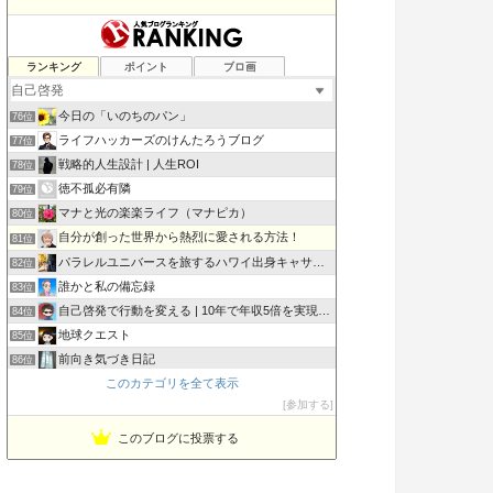
まるのモノマニア｜MONO LOVE!
ランキング
ポイント
ブロ画
74位
マルマルライフ| やりたいこと中心のライフスタイル
75位
今日の「いのちのパン」
76位
ライフハッカーズのけんたろうブログ
77位
戦略的人生設計 | 人生ROI
78位
徳不孤必有隣
79位
マナと光の楽楽ライフ（マナピカ）
80位
自分が創った世界から熱烈に愛される方法！
81位
パラレルユニバースを旅するハワイ出身キャサリンの旅行ガイド
82位
誰かと私の備忘録
83位
自己啓発で行動を変える | 10年で年収5倍を実現した方法
84位
地球クエスト
85位
前向き気づき日記
86位
このカテゴリを全て表示
和風引き寄せ日記
87位
参加する
ヒヨコ真理教
88位
このブログに投票する