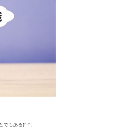
もある(^-^;