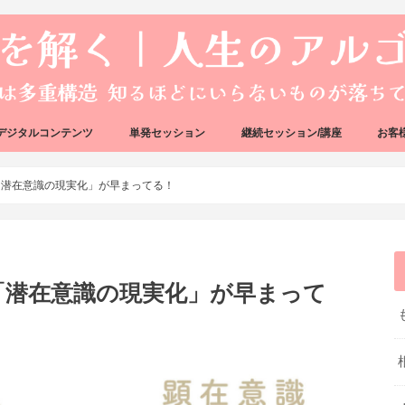
デジタルコンテンツ
単発セッション
継続セッション/講座
お客
ック
ェック
好転反応完全攻略ガイドブック
アーキタイプ・ブループリント
好転反応リカバリーセッション
人生のアルゴリズムリーディング
人生のアルゴリズムコーチング
ハートバグセラピー講座
ボイジャータロットスクール
「潜在意識の現実化」が早まってる！
「潜在意識の現実化」が早まって