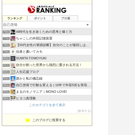
普遍は変化する
ランキング
ポイント
ブロ画
74位
営業初心者応援ブログ
75位
AI時代を生き抜くための思考と稼ぐ力
76位
ちゃこしの外部記憶装置
77位
【50代女性の筆跡診断】自分のことが後回しはやめて心を整える
78位
信者と書いてカモ
79位
SUMITA TOMOYUKI
80位
自分が創った世界から熱烈に愛される方法！
81位
人生応援ブログ
82位
誰かと私の備忘録
83位
自己啓発で行動を変える | 10年で年収5倍を実現した方法
84位
まるのモノマニア｜MONO LOVE!
85位
ヒヨコ真理教
86位
このカテゴリを全て表示
キンジの自分の軸研究
87位
参加する
三重県桑名市のお片づけ教室〜40代からの身の回り整理塾
88位
このブログに投票する