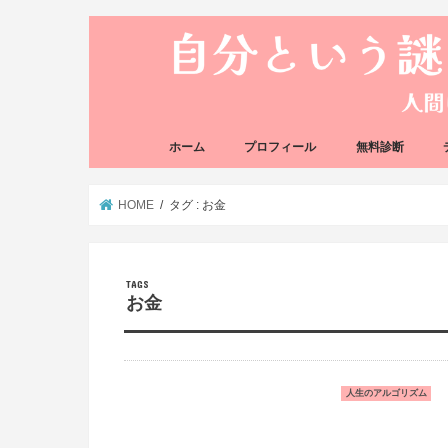
ホーム
プロフィール
無料診断
悩み方の反応チェ
思い込みの階層チ
HOME
タグ : お金
お金
人生のアルゴリズム