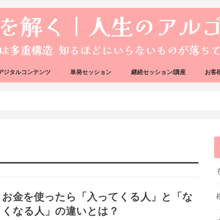
デジタルコンテンツ
単発セッション
継続セッション/講座
お客
ック
ェック
好転反応完全攻略ガイドブック
アーキタイプ・ブループリント
好転反応リカバリーセッション
人生のアルゴリズムリーディング
人生のアルゴリズムコーチング
ハートバグセラピー講座
ボイジャータロットスクール
お金を使ったら「入ってくる人」と「な
くなる人」の違いとは？