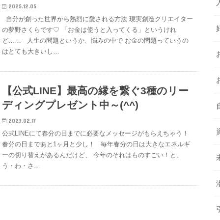
2025.12.05
自分が創った世界から熱烈に愛される方法 現実創造クリエイター
の夢野さくらです♡ 「お金は使うと入ってくる」というけれ
ど…… 人生の問題というか、悩みの中で お金の問題っていうの
はとても大きいし…
【公式LINE】最高の縁を繋ぐ3種のリー
ディングプレゼント中～(^^)
2023.02.17
公式LINEにて春分の日までに必要なメッセージがもらえちゃう！
春分の日まであと1ヶ月と少し！ 毎年春分の日は大きなエネルギ
ーの切り替えがあるんだけど、 今年のそれはものすごい！と、
う・わ・さ…