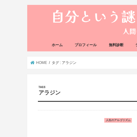
ホーム
プロフィール
無料診断
悩み方の反応チェ
思い込みの階層チ
HOME
タグ : アラジン
アラジン
人生のアルゴリズム