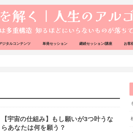
デジタルコンテンツ
単発セッション
継続セッション/講座
お客
ック
ェック
好転反応完全攻略ガイドブック
アーキタイプ・ブループリント
好転反応リカバリーセッション
人生のアルゴリズムリーディング
人生のアルゴリズムコーチング
ハートバグセラピー講座
ボイジャータロットスクール
【宇宙の仕組み】もし願いが3つ叶うな
らあなたは何を願う？