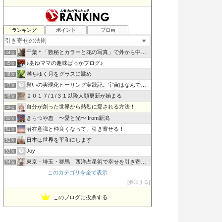
自愛と潜在意識で全部うまくいく
ランキング
ポイント
ブロ画
42位
あるがままの自分で望む人生を創造する
43位
千葉＊「数秘とカラーと花の写真」で外から中から丸ごとのあな…
44位
♪あゆママの趣味ばっかブログ♪
45位
満ちゆく月をグラスに眺め
46位
願いの実現化ヒーリング実践記。宇宙はなんでも叶えてくれる
47位
２０１７/１/３１以降人類更新が始まる
48位
自分が創った世界から熱烈に愛される方法！
49位
きらつや恵 〜愛と光〜 from新潟
50位
潜在意識と仲良くなって、引き寄せる！
51位
日本は世界を平和にします
52位
Joy
53位
東京・埼玉・群馬 西洋占星術で幸せを引き寄せる 〜星空ジプシ
54位
このカテゴリを全て表示
うりずんのうた〜Road to Okinawa
55位
参加する
Wanococolog in NY
56位
このブログに投票する