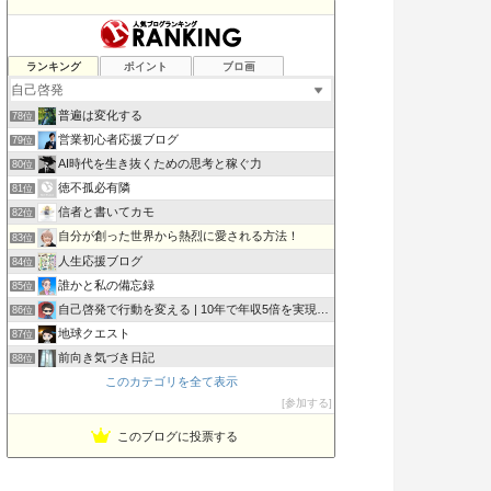
マルマルライフ| やりたいこと中心のライフスタイル
ランキング
ポイント
ブロ画
76位
今日の「いのちのパン」
77位
普遍は変化する
78位
営業初心者応援ブログ
79位
AI時代を生き抜くための思考と稼ぐ力
80位
徳不孤必有隣
81位
信者と書いてカモ
82位
自分が創った世界から熱烈に愛される方法！
83位
人生応援ブログ
84位
誰かと私の備忘録
85位
自己啓発で行動を変える | 10年で年収5倍を実現した方法
86位
地球クエスト
87位
前向き気づき日記
88位
このカテゴリを全て表示
まるのモノマニア｜MONO LOVE!
89位
参加する
ヒヨコ真理教
90位
このブログに投票する