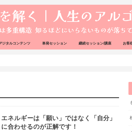
デジタルコンテンツ
単発セッション
継続セッション/講座
お客
ック
ェック
好転反応完全攻略ガイドブック
アーキタイプ・ブループリント
好転反応リカバリーセッション
人生のアルゴリズムリーディング
人生のアルゴリズムコーチング
ハートバグセラピー講座
ボイジャータロットスクール
エネルギーは「願い」ではなく「自分」
に合わせるのが正解です！