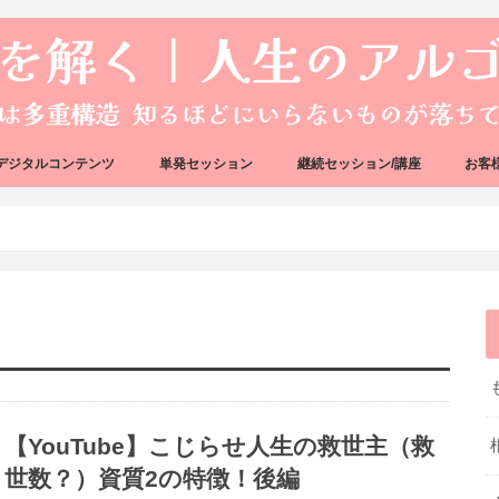
デジタルコンテンツ
単発セッション
継続セッション/講座
お客
ック
ェック
好転反応完全攻略ガイドブック
アーキタイプ・ブループリント
好転反応リカバリーセッション
人生のアルゴリズムリーディング
人生のアルゴリズムコーチング
ハートバグセラピー講座
ボイジャータロットスクール
【YouTube】こじらせ人生の救世主（救
世数？）資質2の特徴！後編