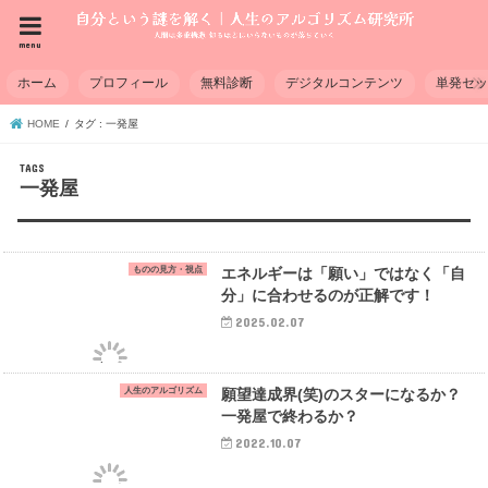
menu
ホーム
プロフィール
無料診断
デジタルコンテンツ
単発セ
HOME
タグ : 一発屋
一発屋
ものの見方・視点
エネルギーは「願い」ではなく「自
分」に合わせるのが正解です！
2025.02.07
人生のアルゴリズム
願望達成界(笑)のスターになるか？
一発屋で終わるか？
2022.10.07