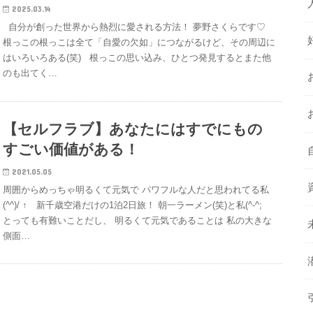
2025.03.14
自分が創った世界から熱烈に愛される方法！ 夢野さくらです♡
根っこの根っこは全て「自愛の欠如」につながるけど、その周辺に
はいろいろある(笑) 根っこの思い込み、ひとつ発見するとまた他
のも出てく…
【セルフラブ】あなたにはすでにもの
すごい価値がある！
2021.05.05
周囲からめっちゃ明るくて元気で パワフルな人だと思われてる私
(^^)/ ↑ 新千歳空港だけの1泊2日旅！ 朝一ラーメン(笑)と私(^-^;
とっても有難いことだし、 明るくて元気であることは 私の大きな
側面…