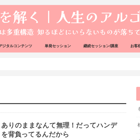
デジタルコンテンツ
単発セッション
継続セッション/講座
お客
ック
ェック
好転反応完全攻略ガイドブック
アーキタイプ・ブループリント
好転反応リカバリーセッション
人生のアルゴリズムリーディング
人生のアルゴリズムコーチング
ハートバグセラピー講座
ボイジャータロットスクール
ありのままなんて無理！だってハンデ
を背負ってるんだから