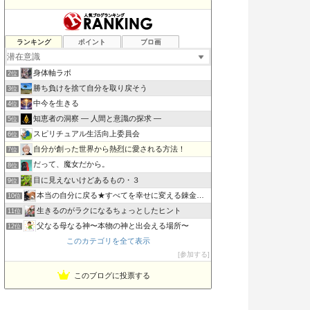
ランキング
ポイント
ブロ画
マトメフミ 〜 一輪の「九の魔方陣・老子の道と徳」の花が咲く
1位
身体軸ラボ
2位
勝ち負けを捨て自分を取り戻そう
3位
中今を生きる
4位
知恵者の洞察 ― 人間と意識の探求 ―
5位
スピリチュアル生活向上委員会
6位
自分が創った世界から熱烈に愛される方法！
7位
だって、魔女だから。
8位
目に見えないけどあるもの・３
9位
本当の自分に戻る★すべてを幸せに変える錬金術★
10位
生きるのがラクになるちょっとしたヒント
11位
父なる母なる神〜本物の神と出会える場所〜
12位
このカテゴリを全て表示
潜在意識と仲良くなって、引き寄せる！
13位
参加する
SIMPLE MINDS 願望実現はいたって単純
14位
意識の旅研究所 銀河教室
15位
このブログに投票する