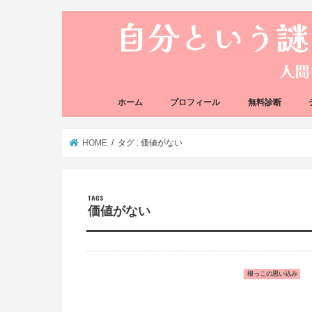
ホーム
プロフィール
無料診断
悩み方の反応チェ
思い込みの階層チ
HOME
タグ : 価値がない
価値がない
根っこの思い込み