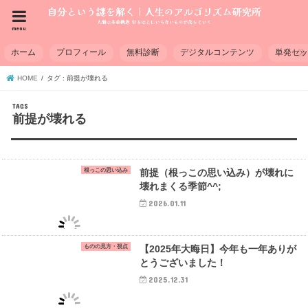
menu
ホーム
プロフィール
無料診断
デジタルコンテンツ
単発セ
HOME
タグ : 前提が壊れる
前提が壊れる
根っこの思い込み
前提（根っこの思い込み）が壊れに
壊れまくる季節^^;
2026.01.11
ものの見方・視点
【2025年大晦日】今年も一年ありが
とうございました！
2025.12.31