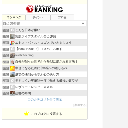
書評 ビジネスマンが好きそうな本を偉そうに語る…
ランキング
ポイント
ブロ画
14位
笑顔の法則mayu-june0625のブログ
15位
こんな日本が嫌い
16位
実践ライフスタイル自己啓発
17位
エトス・パトス・ロゴスでいきましょう
18位
【Book Hack !!!】ヨメバヨムホド
19位
suetch’s blog
20位
自分が創った世界から熱烈に愛される方法！
21位
幸せになるために│幸福への道しるべ
22位
成功の法則から学ぶ心のあり方
23位
覚えにくい英単語一度で覚える最後の裏ワザ
24位
レヴュー・レシピ．ｃｏｍ
25位
読書の時間
26位
このカテゴリを全て表示
稼げる考え方
27位
参加する
借金5000万円 崖っぷち社長の返済&スピリチュアル探訪記
28位
このブログに投票する