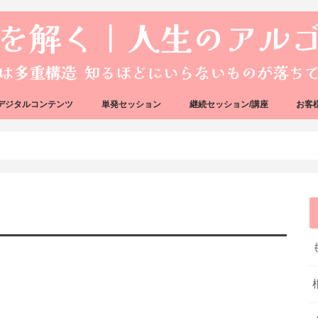
デジタルコンテンツ
単発セッション
継続セッション/講座
お客
ック
ェック
好転反応完全攻略ガイドブック
アーキタイプ・ブループリント
好転反応リカバリーセッション
人生のアルゴリズムリーディング
人生のアルゴリズムコーチング
ハートバグセラピー講座
ボイジャータロットスクール