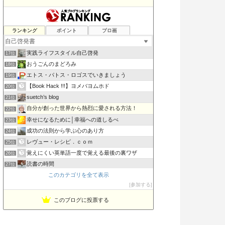
書評 ビジネスマンが好きそうな本を偉そうに語る…
ランキング
ポイント
ブロ画
15位
こんな日本が嫌い
16位
実践ライフスタイル自己啓発
17位
おうごんのまどろみ
18位
エトス・パトス・ロゴスでいきましょう
19位
【Book Hack !!!】ヨメバヨムホド
20位
suetch’s blog
21位
自分が創った世界から熱烈に愛される方法！
22位
幸せになるために│幸福への道しるべ
23位
成功の法則から学ぶ心のあり方
24位
レヴュー・レシピ．ｃｏｍ
25位
覚えにくい英単語一度で覚える最後の裏ワザ
26位
読書の時間
27位
このカテゴリを全て表示
稼げる考え方
28位
参加する
借金5000万円 崖っぷち社長の返済&スピリチュアル探訪記
29位
このブログに投票する