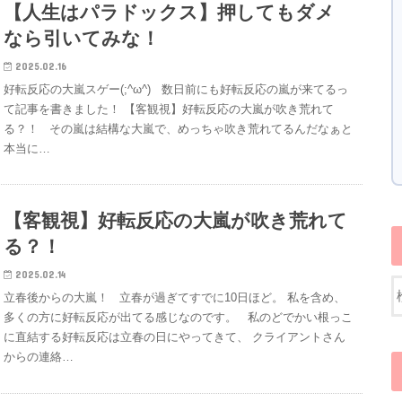
【人生はパラドックス】押してもダメ
なら引いてみな！
2025.02.16
好転反応の大嵐スゲー(;^ω^) 数日前にも好転反応の嵐が来てるっ
て記事を書きました！ 【客観視】好転反応の大嵐が吹き荒れて
る？！ その嵐は結構な大嵐で、めっちゃ吹き荒れてるんだなぁと
本当に…
【客観視】好転反応の大嵐が吹き荒れて
る？！
2025.02.14
立春後からの大嵐！ 立春が過ぎてすでに10日ほど。 私を含め、
多くの方に好転反応が出てる感じなのです。 私のどでかい根っこ
に直結する好転反応は立春の日にやってきて、 クライアントさん
からの連絡…