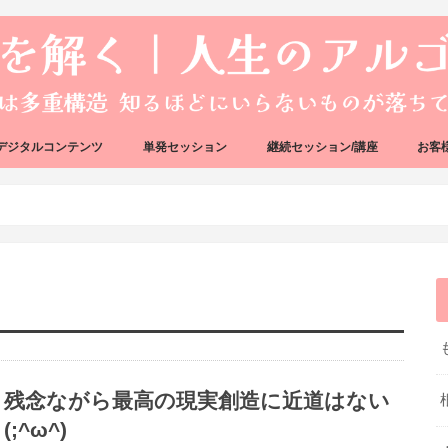
デジタルコンテンツ
単発セッション
継続セッション/講座
お客
ック
ェック
好転反応完全攻略ガイドブック
アーキタイプ・ブループリント
好転反応リカバリーセッション
人生のアルゴリズムリーディング
人生のアルゴリズムコーチング
ハートバグセラピー講座
ボイジャータロットスクール
残念ながら最高の現実創造に近道はない
(;^ω^)