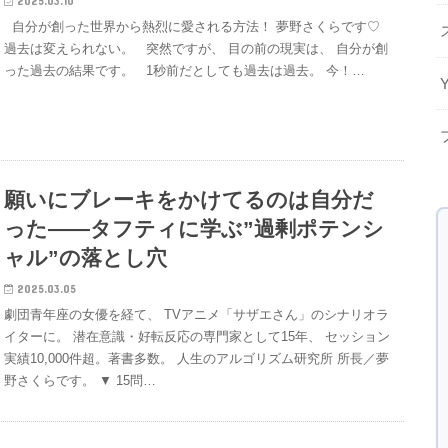
2025.03.10
自分が創った世界から熱烈に愛される方法！ 夢野さくらです♡
過去は変えられない。 突然ですが、 目の前の現実は、 自分が創
った過去の結果です。 1秒前だとしても過去は過去。 今！…
願いにブレーキをかけてるのは自分だ
った——タフティに学ぶ”過剰ポテンシ
ャル”の落とし穴
2025.03.05
劇団青年座の女優を経て、 TVアニメ「サザエさん」のシナリオラ
イターに。 潜在意識・好転反応の専門家として15年、 セッション
実績10,000件超。著書多数。 人生のアルゴリズム研究所 所長／夢
野さくらです。 ▼ 15問…