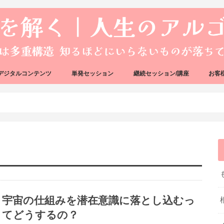
デジタルコンテンツ
単発セッション
継続セッション/講座
お客
ック
ェック
好転反応完全攻略ガイドブック
アーキタイプ・ブループリント
好転反応リカバリーセッション
人生のアルゴリズムリーディング
人生のアルゴリズムコーチング
ハートバグセラピー講座
ボイジャータロットスクール
宇宙の仕組みを潜在意識に落とし込むっ
てどうするの？