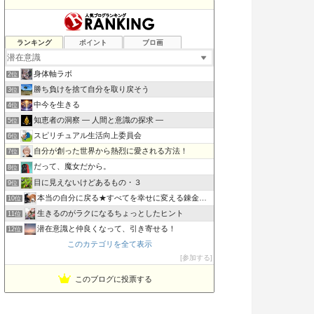
ランキング
ポイント
ブロ画
マトメフミ 〜 一輪の「九の魔方陣・老子の道と徳」の花が咲く
1位
身体軸ラボ
2位
勝ち負けを捨て自分を取り戻そう
3位
中今を生きる
4位
知恵者の洞察 ― 人間と意識の探求 ―
5位
スピリチュアル生活向上委員会
6位
自分が創った世界から熱烈に愛される方法！
7位
だって、魔女だから。
8位
目に見えないけどあるもの・３
9位
本当の自分に戻る★すべてを幸せに変える錬金術★
10位
生きるのがラクになるちょっとしたヒント
11位
潜在意識と仲良くなって、引き寄せる！
12位
このカテゴリを全て表示
父なる母なる神〜本物の神と出会える場所〜
13位
参加する
SIMPLE MINDS 願望実現はいたって単純
14位
意識の旅研究所 銀河教室
15位
このブログに投票する