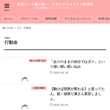
menu
ホーム
プロフィール
無料診断
デジタルコンテンツ
単発セ
HOME
タグ : 行動命
行動命
根っこの思い込み
「ありのままの自分ではダメ」とい
う深い深い思い込み
2025.02.18
自愛の覚醒
【動けば現実が変わる】と思ってた
人。脱！頑張り屋さん宣言しまし
ょ。
2022.10.09