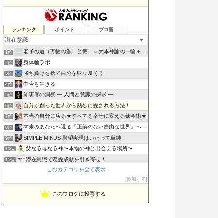
ランキング
ポイント
ブロ画
老子の道（万物の源）と徳 ＝大本神諭の一輪＋日月神示の神一厘
1位
身体軸ラボ
2位
勝ち負けを捨て自分を取り戻そう
3位
中今を生きる
4位
知恵者の洞察 ― 人間と意識の探求 ―
5位
自分が創った世界から熱烈に愛される方法！
6位
本当の自分に戻る★すべてを幸せに変える錬金術★
7位
本来のあなたへ還る「正解のない自由な世界」への招待状
8位
SIMPLE MINDS 願望実現はいたって単純
9位
父なる母なる神〜本物の神と出会える場所〜
10位
潜在意識で恋愛成就を引き寄せ！
11位
このカテゴリを全て表示
生きるのがラクになるちょっとしたヒント
12位
参加する
幸せになるために│幸福への道しるべ
13位
『透析×生活』アラフィフ女の元気の秘訣
14位
このブログに投票する
スピリチュアル生活向上委員会
15位