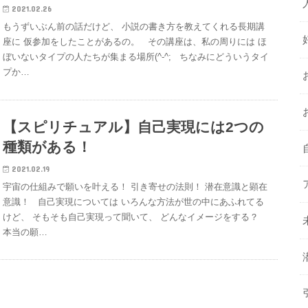
2021.02.26
もうずいぶん前の話だけど、 小説の書き方を教えてくれる長期講
座に 仮参加をしたことがあるの。 その講座は、私の周りには ほ
ぼいないタイプの人たちが集まる場所(^-^; ちなみにどういうタイ
プか…
【スピリチュアル】自己実現には2つの
種類がある！
2021.02.19
宇宙の仕組みで願いを叶える！ 引き寄せの法則！ 潜在意識と顕在
意識！ 自己実現については いろんな方法が世の中にあふれてる
けど、 そもそも自己実現って聞いて、 どんなイメージをする？
本当の願…