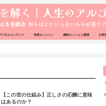
デジタルコンテンツ
単発セッション
継続セッション/講座
お客
ック
ェック
好転反応完全攻略ガイドブック
アーキタイプ・ブループリント
好転反応リカバリーセッション
人生のアルゴリズムリーディング
人生のアルゴリズムコーチング
ハートバグセラピー講座
ボイジャータロットスクール
【この世の仕組み】正しさの応酬に意味
はあるのか？