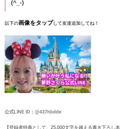
(^_-)
画像をタップ
以下の
して友達追加してね！
公式LINE ID：@437hbdde
【登録者特典として、25,000文字を越える書き下ろし本