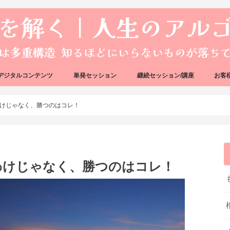
デジタルコンテンツ
単発セッション
継続セッション/講座
お客
ック
ェック
好転反応完全攻略ガイドブック
アーキタイプ・ブループリント
好転反応リカバリーセッション
人生のアルゴリズムリーディング
人生のアルゴリズムコーチング
ハートバグセラピー講座
ボイジャータロットスクール
けじゃなく、勝つのはコレ！
わけじゃなく、勝つのはコレ！