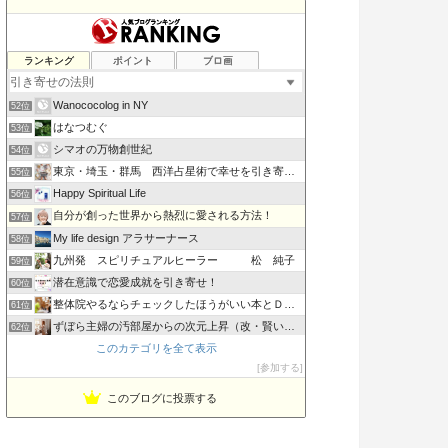
Joy
ランキング
ポイント
ブロ画
50位
うりずんのうた〜Road to Okinawa
51位
Wanococolog in NY
52位
はなつむぐ
53位
シマオの万物創世紀
54位
東京・埼玉・群馬 西洋占星術で幸せを引き寄せる 〜星空ジプシ
55位
Happy Spiritual Life
56位
自分が創った世界から熱烈に愛される方法！
57位
My life design アラサーナース
58位
九州発 スピリチュアルヒーラー 松 純子
59位
潜在意識で恋愛成就を引き寄せ！
60位
整体院やるならチェックしたほうがいい本とＤＶＤ
61位
ずぼら主婦の汚部屋からの次元上昇（改・賢い楽しい節約術）
62位
このカテゴリを全て表示
マンガ欲深主婦の引き寄せリポート
63位
参加する
ざっきサイト！ふくの君
64位
このブログに投票する