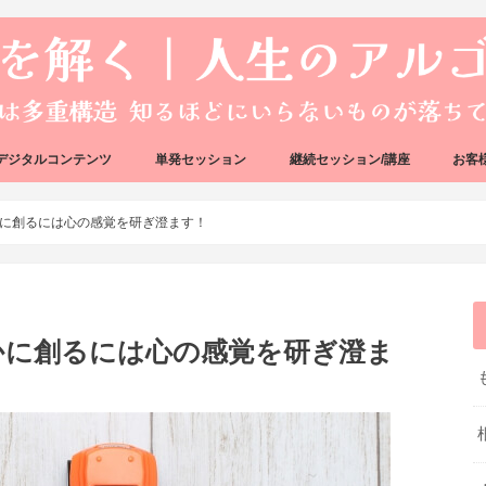
デジタルコンテンツ
単発セッション
継続セッション/講座
お客
ック
ェック
好転反応完全攻略ガイドブック
アーキタイプ・ブループリント
好転反応リカバリーセッション
人生のアルゴリズムリーディング
人生のアルゴリズムコーチング
ハートバグセラピー講座
ボイジャータロットスクール
に創るには心の感覚を研ぎ澄ます！
かに創るには心の感覚を研ぎ澄ま