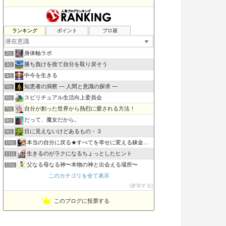
ランキング
ポイント
ブロ画
道（万物の源）に返る動き〜一輪の九つ花「老子の道と徳」が咲く
1位
身体軸ラボ
2位
勝ち負けを捨て自分を取り戻そう
3位
中今を生きる
4位
知恵者の洞察 ― 人間と意識の探求 ―
5位
スピリチュアル生活向上委員会
6位
自分が創った世界から熱烈に愛される方法！
7位
だって、魔女だから。
8位
目に見えないけどあるもの・３
9位
本当の自分に戻る★すべてを幸せに変える錬金術★
10位
生きるのがラクになるちょっとしたヒント
11位
父なる母なる神〜本物の神と出会える場所〜
12位
このカテゴリを全て表示
潜在意識と仲良くなって、引き寄せる！
13位
参加する
SIMPLE MINDS 願望実現はいたって単純
14位
意識の旅研究所 銀河教室
15位
このブログに投票する