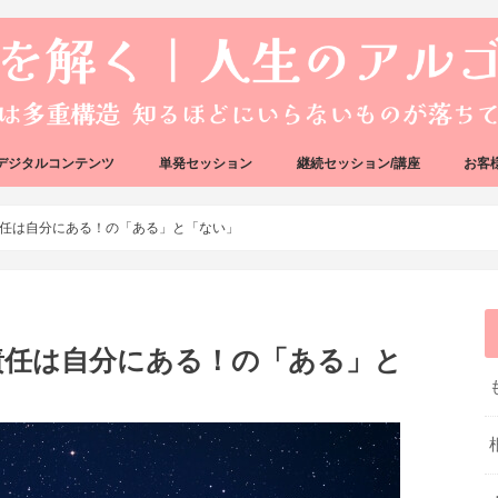
デジタルコンテンツ
単発セッション
継続セッション/講座
お客
ック
ェック
好転反応完全攻略ガイドブック
アーキタイプ・ブループリント
好転反応リカバリーセッション
人生のアルゴリズムリーディング
人生のアルゴリズムコーチング
ハートバグセラピー講座
ボイジャータロットスクール
任は自分にある！の「ある」と「ない」
責任は自分にある！の「ある」と