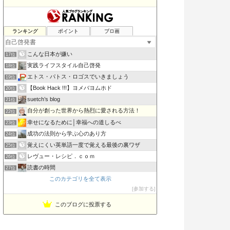
書評 ビジネスマンが好きそうな本を偉そうに語る…
ランキング
ポイント
ブロ画
15位
笑顔の法則mayu-june0625のブログ
16位
こんな日本が嫌い
17位
実践ライフスタイル自己啓発
18位
エトス・パトス・ロゴスでいきましょう
19位
【Book Hack !!!】ヨメバヨムホド
20位
suetch’s blog
21位
自分が創った世界から熱烈に愛される方法！
22位
幸せになるために│幸福への道しるべ
23位
成功の法則から学ぶ心のあり方
24位
覚えにくい英単語一度で覚える最後の裏ワザ
25位
レヴュー・レシピ．ｃｏｍ
26位
読書の時間
27位
このカテゴリを全て表示
稼げる考え方
28位
参加する
借金5000万円 崖っぷち社長の返済&スピリチュアル探訪記
29位
このブログに投票する