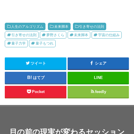
人生のアルゴリズム
未来脚本
引き寄せの法則
引き寄せの法則
夢野さくら
未来脚本
宇宙の仕組み
量子力学
量子もつれ
ツイート
シェア
はてブ
LINE
Pocket
feedly
目の前の現実が変わるセッション