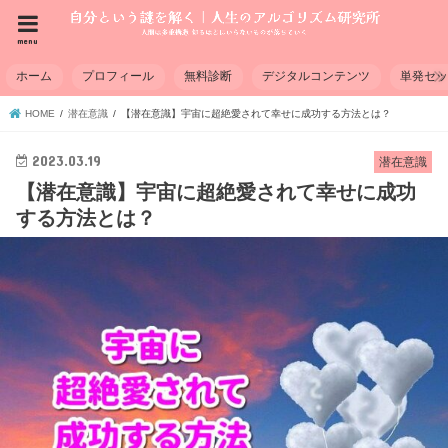
menu
ホーム
プロフィール
無料診断
デジタルコンテンツ
単発セ
HOME
潜在意識
【潜在意識】宇宙に超絶愛されて幸せに成功する方法とは？
2023.03.19
潜在意識
【潜在意識】宇宙に超絶愛されて幸せに成功
する方法とは？