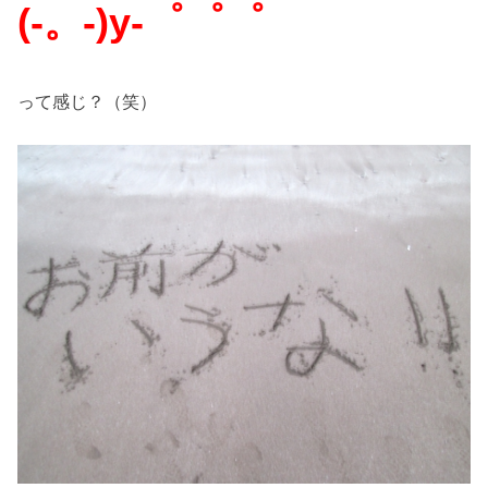
(-。-)y-゜゜゜
って感じ？（笑）