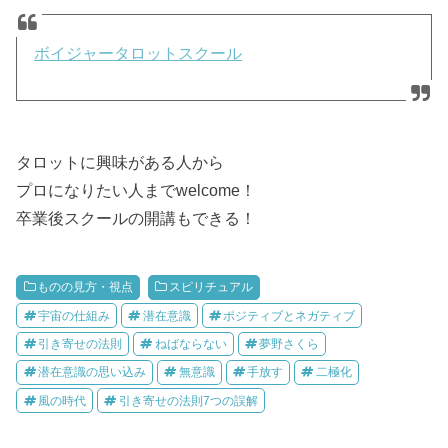
ボイジャータロットスクール
タロットに興味がある人から
プロになりたい人までwelcome！
卒業後スクールの開講もできる！
ものの見方・視点
スピリチュアル
宇宙の仕組み
潜在意識
ポジティブとネガティブ
引き寄せの法則
ねばならない
夢野さくら
潜在意識の思い込み
無意識
手放す
二極化
風の時代
引き寄せの法則7つの誤解