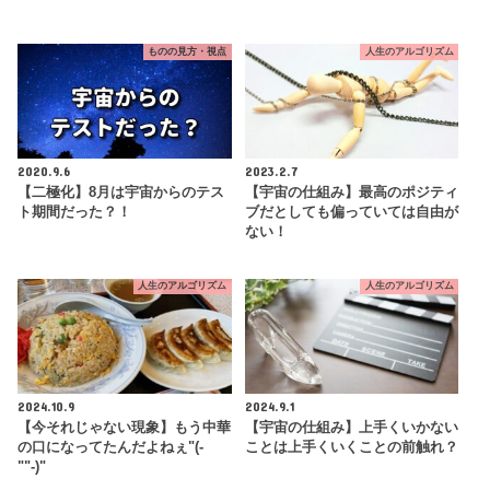
ものの見方・視点
人生のアルゴリズム
2020.9.6
2023.2.7
【二極化】8月は宇宙からのテス
【宇宙の仕組み】最高のポジティ
ト期間だった？！
ブだとしても偏っていては自由が
ない！
人生のアルゴリズム
人生のアルゴリズム
2024.10.9
2024.9.1
【今それじゃない現象】もう中華
【宇宙の仕組み】上手くいかない
の口になってたんだよねぇ"(-
ことは上手くいくことの前触れ？
""-)"