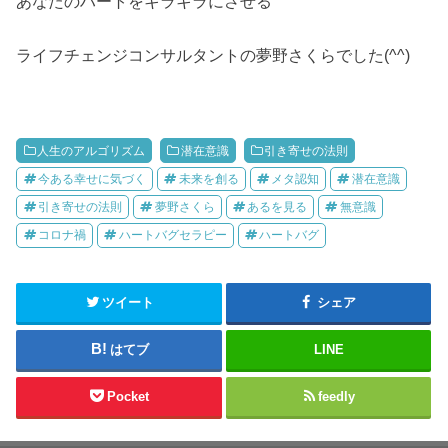
あなたのハートをキラキラにさせる
ライフチェンジコンサルタントの夢野さくらでした(^^)
人生のアルゴリズム
潜在意識
引き寄せの法則
今ある幸せに気づく
未来を創る
メタ認知
潜在意識
引き寄せの法則
夢野さくら
あるを見る
無意識
コロナ禍
ハートバグセラピー
ハートバグ
ツイート
シェア
はてブ
LINE
Pocket
feedly