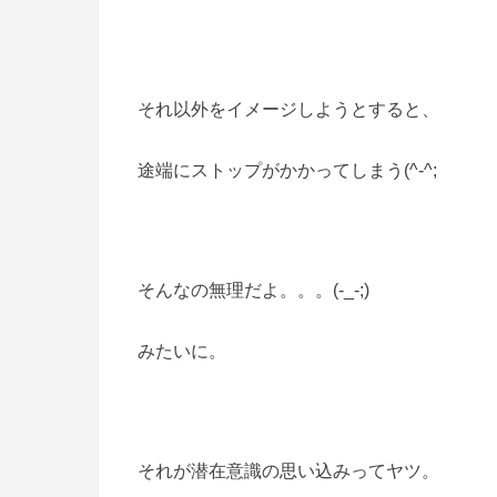
それ以外をイメージしようとすると、
途端にストップがかかってしまう(^-^;
そんなの無理だよ。。。(-_-;)
みたいに。
それが潜在意識の思い込みってヤツ。