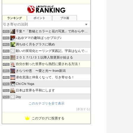
奇跡の八葉蓮華(きせきのはちようれんげ)
ランキング
ポイント
ブロ画
40位
あるがままの自分で望む人生を創造する
41位
千葉＊「数秘とカラーと花の写真」で外から中から丸ごとのあな…
42位
♪あゆママの趣味ばっかブログ♪
43位
満ちゆく月をグラスに眺め
44位
願いの実現化ヒーリング実践記。宇宙はなんでも叶えてくれる
45位
２０１７/１/３１以降人類更新が始まる
46位
自分が創った世界から熱烈に愛される方法！
47位
きらつや恵 〜愛と光〜 from新潟
48位
潜在意識と仲良くなって、引き寄せる！
49位
Chi Chi Yoga
50位
日本は世界を平和にします
51位
Joy
52位
このカテゴリを全て表示
東京・埼玉・群馬 西洋占星術で幸せを引き寄せる 〜星空ジプシ
53位
参加する
うりずんのうた〜Road to Okinawa
54位
このブログに投票する