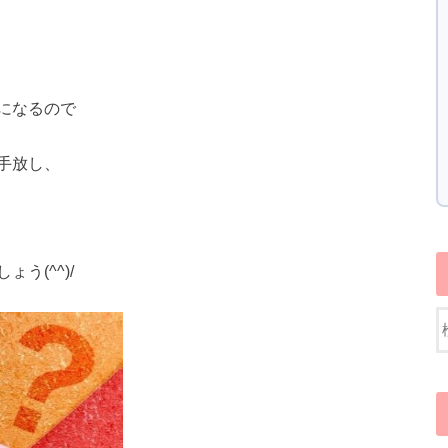
になるので
手放し、
う(^^)/