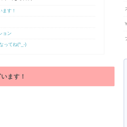
います！
ション
ってね(^_-)
ざいます！