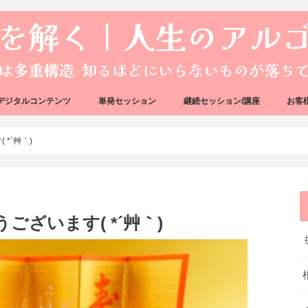
デジタルコンテンツ
単発セッション
継続セッション/講座
お客
ック
ェック
好転反応完全攻略ガイドブック
アーキタイプ・ブループリント
好転反応リカバリーセッション
人生のアルゴリズムリーディング
人生のアルゴリズムコーチング
ハートバグセラピー講座
ボイジャータロットスクール
*´艸｀)
ございます( *´艸｀)