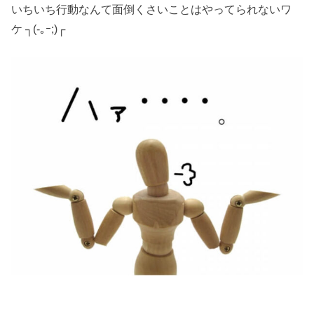
いちいち行動なんて面倒くさいことはやってられないワ
ケ ┐(-｡ｰ;)┌