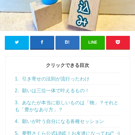
LINE
クリックできる目次
1.
引き寄せの法則が流行ったわけ
2.
願いは三位一体で叶えるもの！
3.
あなたが本当に欲しいものは「物」？それと
も「豊かなあり方」？
4.
願いが叶う自分になる各種セッション
5.
夢野さくら公式LINE！お友達になってね(^_-)