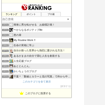
効率を良くするために読むブログ
ランキング
ポイント
ブロ画
180位
300歳まで生きるアンチエイジング技術
181位
簡単に男を転がせる お姫様計画！
182位
〜からなるポジティブlife
183位
恵の扉
184位
My Routine Work !!
185位
生命の実相に学ぶ
186位
自分が創った世界から熱烈に愛される方法！
187位
あるがままの自分で望む人生を創造する
188位
人生応援ブログ
189位
あととんとん。
190位
かいちょうのブログ
191位
千葉＊「数秘とカラーと花の写真」で外から中から丸ごとのあな…
192位
このカテゴリを全て表示
スキニノート
193位
参加する
ぜんまいさんの夢想。
194位
このブログに投票する