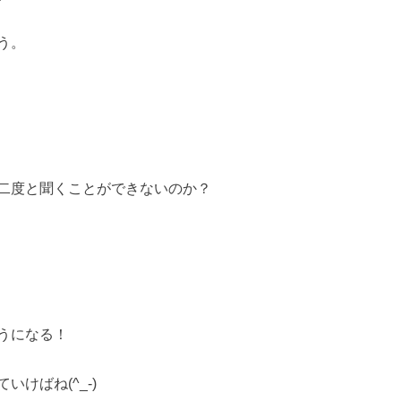
う。
二度と聞くことができないのか？
うになる！
けばね(^_-)