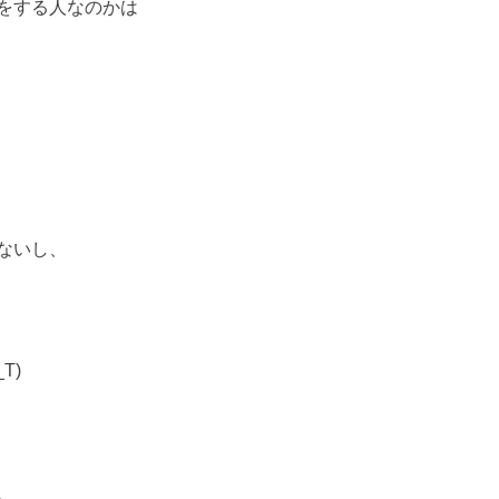
をする人なのかは
ないし、
T)
、