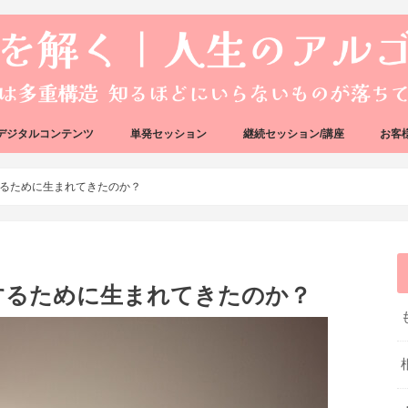
デジタルコンテンツ
単発セッション
継続セッション/講座
お客
ック
ェック
好転反応完全攻略ガイドブック
アーキタイプ・ブループリント
好転反応リカバリーセッション
人生のアルゴリズムリーディング
人生のアルゴリズムコーチング
ハートバグセラピー講座
ボイジャータロットスクール
るために生まれてきたのか？
するために生まれてきたのか？