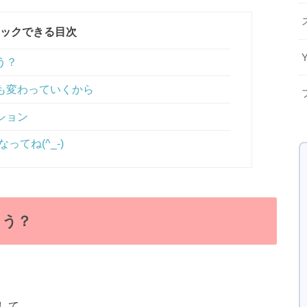
ックできる目次
う？
も変わっていくから
ション
ってね(^_-)
ろう？
して