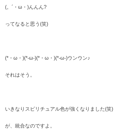
(。´・ω・)んんん?
ってなると思う(笑)
(*・ω・)(*-ω-)(*・ω・)(*-ω-)ウンウン♪
それはそう。
いきなりスピリチュアル色が強くなりました(笑)
が、統合なのですよ。