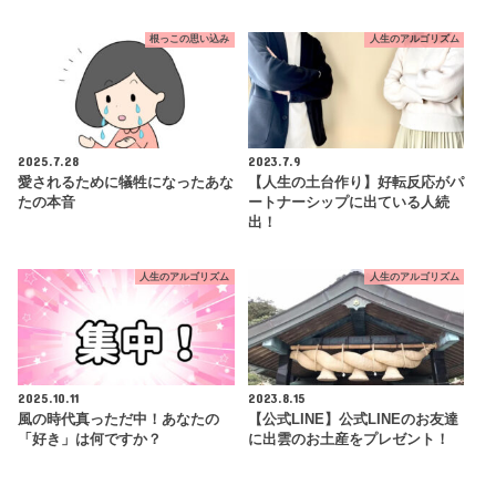
根っこの思い込み
人生のアルゴリズム
2025.7.28
2023.7.9
愛されるために犠牲になったあな
【人生の土台作り】好転反応がパ
たの本音
ートナーシップに出ている人続
出！
人生のアルゴリズム
人生のアルゴリズム
2025.10.11
2023.8.15
風の時代真っただ中！あなたの
【公式LINE】公式LINEのお友達
「好き」は何ですか？
に出雲のお土産をプレゼント！