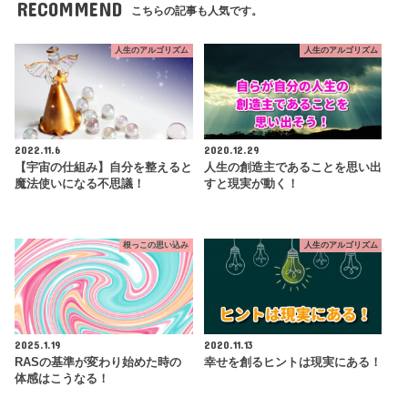
RECOMMEND
こちらの記事も人気です。
人生のアルゴリズム
人生のアルゴリズム
2022.11.6
2020.12.29
【宇宙の仕組み】自分を整えると
人生の創造主であることを思い出
魔法使いになる不思議！
すと現実が動く！
根っこの思い込み
人生のアルゴリズム
2025.1.19
2020.11.13
RASの基準が変わり始めた時の
幸せを創るヒントは現実にある！
体感はこうなる！