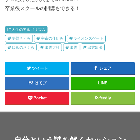
卒業後スクールの開講もできる！
人生のアルゴリズム
夢野さくら
宇宙の仕組み
ライオンズゲート
ゆめのさくら
出雲大社
出雲
出雲出張
ツイート
シェア
はてブ
LINE
Pocket
feedly