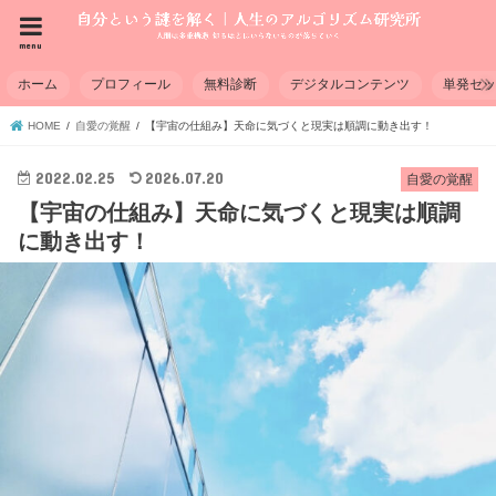
menu
ホーム
プロフィール
無料診断
デジタルコンテンツ
単発セ
HOME
自愛の覚醒
【宇宙の仕組み】天命に気づくと現実は順調に動き出す！
2022.02.25
2026.07.20
自愛の覚醒
【宇宙の仕組み】天命に気づくと現実は順調
に動き出す！