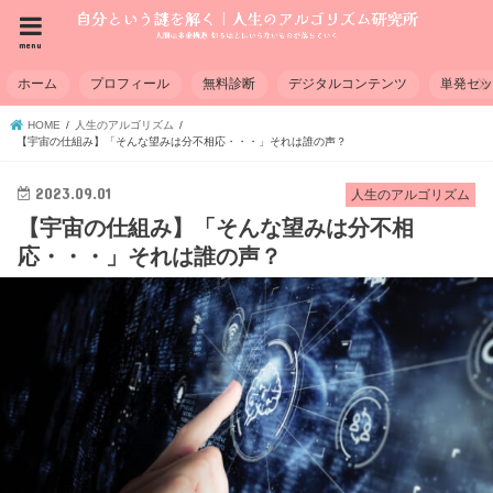
menu
ホーム
プロフィール
無料診断
デジタルコンテンツ
単発セ
HOME
人生のアルゴリズム
【宇宙の仕組み】「そんな望みは分不相応・・・」それは誰の声？
2023.09.01
人生のアルゴリズム
【宇宙の仕組み】「そんな望みは分不相
応・・・」それは誰の声？