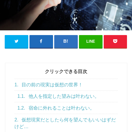
LINE
クリックできる目次
1.
目の前の現実は仮想の世界！
1.1.
他人を指定した望みは叶わない。
1.2.
宿命に外れることは叶わない。
2.
仮想現実だとしたら何を望んでもいいはずだ
けど…