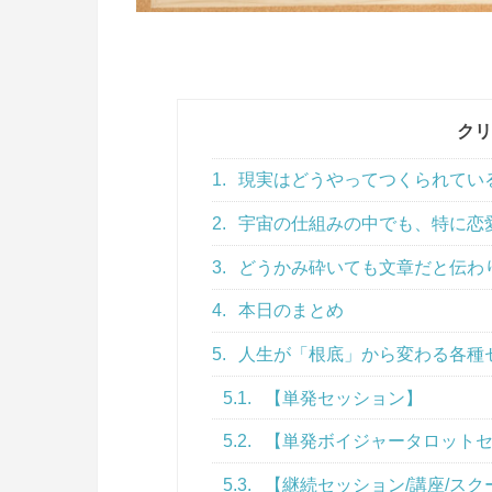
クリ
1.
現実はどうやってつくられてい
2.
宇宙の仕組みの中でも、特に恋
3.
どうかみ砕いても文章だと伝わり
4.
本日のまとめ
5.
人生が「根底」から変わる各種
5.1.
【単発セッション】
5.2.
【単発ボイジャータロット
5.3.
【継続セッション/講座/スク