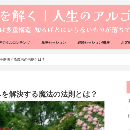
デジタルコンテンツ
単発セッション
継続セッション/講座
お客
ック
ェック
好転反応完全攻略ガイドブック
アーキタイプ・ブループリント
好転反応リカバリーセッション
人生のアルゴリズムリーディング
人生のアルゴリズムコーチング
ハートバグセラピー講座
ボイジャータロットスクール
を解決する魔法の法則とは？
みを解決する魔法の法則とは？