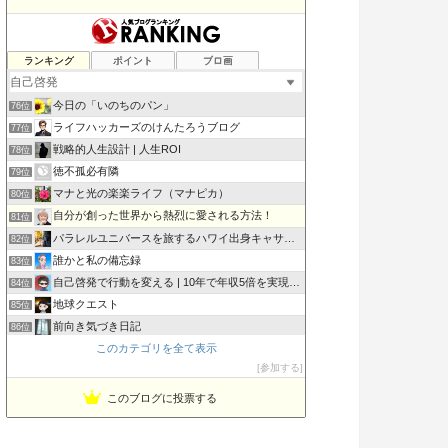
まるのモノマニア｜MONO LOVE!
ランキング
ポイント
ブロ画
74位
マルマルライフ| やりたいこと中心のライフスタイル
75位
今日の「いのちのパン」
76位
ライフハッカーズのけんたろうブログ
77位
戦略的人生設計 | 人生ROI
78位
徳不孤必有隣
79位
マナと光の楽楽ライフ（マナピカ）
80位
自分が創った世界から熱烈に愛される方法！
81位
パラレルユニバースを旅するハワイ出身キャサリンの旅行ガイド
82位
誰かと私の備忘録
83位
自己啓発で行動を変える | 10年で年収5倍を実現した方法
84位
地球クエスト
85位
前向き気づき日記
86位
このカテゴリを全て表示
和風引き寄せ日記
87位
参加する
ヒヨコ真理教
88位
このブログに投票する