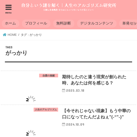
menu
ホーム
プロフィール
無料診断
デジタルコンテンツ
単発セ
HOME
タグ : がっかり
がっかり
自愛の覚醒
期待したのと違う現実が創られた
時、あなたは何を感じる？
2025.03.18
人生のアルゴリズム
【今それじゃない現象】もう中華の
口になってたんだよねぇ”(-“”-)”
2024.10.09