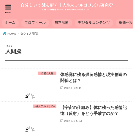
menu
ホーム
プロフィール
無料診断
デジタルコンテンツ
単発セ
HOME
タグ : 人間脳
人間脳
自愛の覚醒
体感覚に残る残留感情と現実創造の
関係とは？
2025.04.13
人生のアルゴリズム
【宇宙の仕組み】体に残った感情記
憶（反射）をどう手放すのか？
2024.07.03