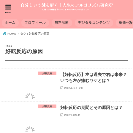
menu
ホーム
プロフィール
無料診断
デジタルコンテンツ
単発セ
HOME
タグ : 好転反応の原因
好転反応の原因
好転反応
【好転反応】左は過去で右は未来？
いつも左が痛むワケとは？
2023.05.28
好転反応
好転反応の期間とその原因とは？
2021.04.11