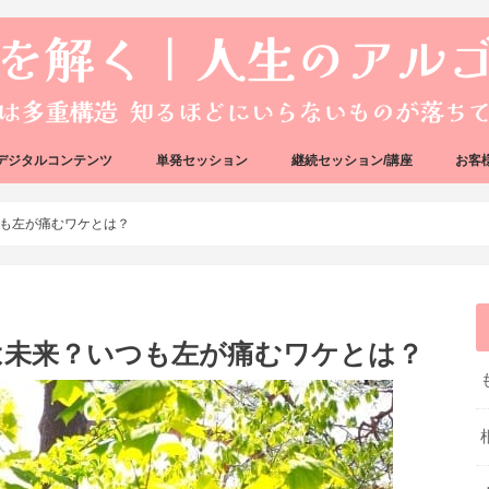
デジタルコンテンツ
単発セッション
継続セッション/講座
お客
ック
ェック
好転反応完全攻略ガイドブック
アーキタイプ・ブループリント
好転反応リカバリーセッション
人生のアルゴリズムリーディング
人生のアルゴリズムコーチング
ハートバグセラピー講座
ボイジャータロットスクール
も左が痛むワケとは？
は未来？いつも左が痛むワケとは？