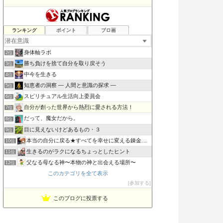
ランキング
ポイント
ブロ画
道（万物の源）に返る動き〜一輪の九つ花「老子の道と徳」が咲く
1位
身体軸ラボ
2位
勝ち負けを捨て自分を取り戻そう
3位
中今を生きる
4位
知恵者の洞察 ― 人間と意識の探求 ―
5位
スピリチュアル生活向上委員会
6位
自分が創った世界から熱烈に愛される方法！
7位
だって、魔女だから。
8位
目に見えないけどあるもの・３
9位
本当の自分に戻る★すべてを幸せに変える錬金術★
10位
生きるのがラクになるちょっとしたヒント
11位
父なる母なる神〜本物の神と出会える場所〜
12位
このカテゴリを全て表示
潜在意識と仲良くなって、引き寄せる！
13位
参加する
SIMPLE MINDS 願望実現はいたって単純
14位
意識の旅研究所 銀河教室
15位
このブログに投票する