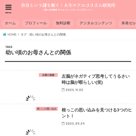
menu
ホーム
プロフィール
無料診断
デジタルコンテンツ
単発セ
HOME
タグ : 幼い頃のお母さんとの関係
幼い頃のお母さんとの関係
自愛の覚醒
左脳がネガティブ思考してうるさい
時は脳が暇らしい(笑)
2025.11.05
根っこの思い込み
根っこの思い込みを見つける3つのヒ
ント！
2025.09.29