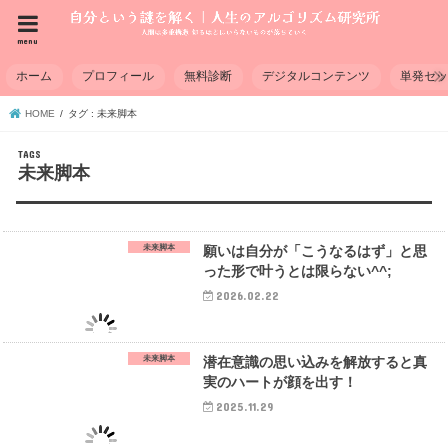
menu
ホーム
プロフィール
無料診断
デジタルコンテンツ
単発セ
HOME
タグ : 未来脚本
未来脚本
未来脚本
願いは自分が「こうなるはず」と思
った形で叶うとは限らない^^;
2026.02.22
未来脚本
潜在意識の思い込みを解放すると真
実のハートが顔を出す！
2025.11.29