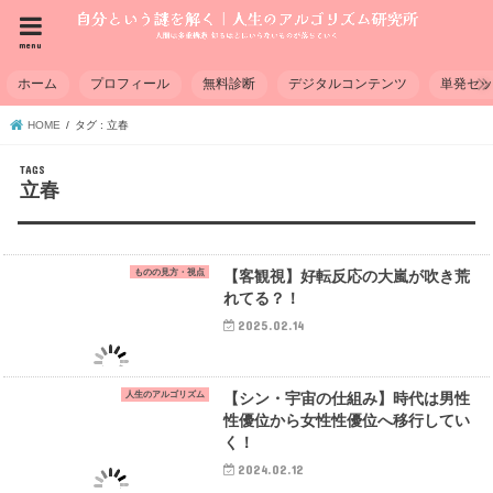
menu
ホーム
プロフィール
無料診断
デジタルコンテンツ
単発セ
HOME
タグ : 立春
立春
ものの見方・視点
【客観視】好転反応の大嵐が吹き荒
れてる？！
2025.02.14
人生のアルゴリズム
【シン・宇宙の仕組み】時代は男性
性優位から女性性優位へ移行してい
く！
2024.02.12