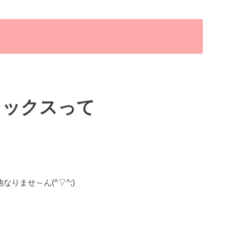
？
トックスって
なりませ～ん(^▽^;)