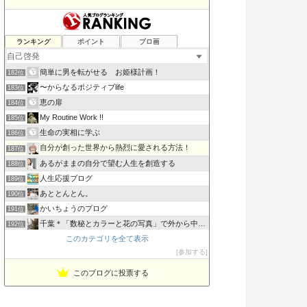
効率を良くするために読むブログ
ランキング
ポイント
ブロ画
180位
300歳まで生きるアンチエイジング技術
181位
簡単に男を転がせる お姫様計画！
182位
〜からなるポジティブlife
183位
恵の扉
184位
My Routine Work !!
185位
生命の実相に学ぶ
186位
自分が創った世界から熱烈に愛される方法！
187位
あるがままの自分で望む人生を創造する
188位
人生応援ブログ
189位
あととんとん。
190位
かいちょうのブログ
191位
千葉＊「数秘とカラーと花の写真」で外から中から丸ごとのあな…
192位
このカテゴリを全て表示
スキニノート
193位
参加する
ぜんまいさんの夢想。
194位
このブログに投票する