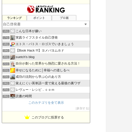
書評 ビジネスマンが好きそうな本を偉そうに語る…
ランキング
ポイント
ブロ画
14位
笑顔の法則mayu-june0625のブログ
15位
こんな日本が嫌い
16位
実践ライフスタイル自己啓発
17位
エトス・パトス・ロゴスでいきましょう
18位
【Book Hack !!!】ヨメバヨムホド
19位
suetch’s blog
20位
自分が創った世界から熱烈に愛される方法！
21位
幸せになるために│幸福への道しるべ
22位
成功の法則から学ぶ心のあり方
23位
覚えにくい英単語一度で覚える最後の裏ワザ
24位
レヴュー・レシピ．ｃｏｍ
25位
読書の時間
26位
このカテゴリを全て表示
稼げる考え方
27位
参加する
借金5000万円 崖っぷち社長の返済&スピリチュアル探訪記
28位
このブログに投票する