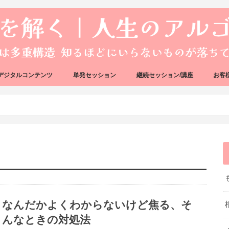
デジタルコンテンツ
単発セッション
継続セッション/講座
お客
ック
ェック
好転反応完全攻略ガイドブック
アーキタイプ・ブループリント
好転反応リカバリーセッション
人生のアルゴリズムリーディング
人生のアルゴリズムコーチング
ハートバグセラピー講座
ボイジャータロットスクール
なんだかよくわからないけど焦る、そ
んなときの対処法