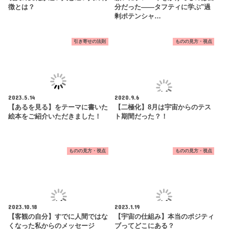
徴とは？
分だった——タフティに学ぶ"過
剰ポテンシャ…
引き寄せの法則
ものの見方・視点
2023.5.14
2020.9.6
【あるを見る】をテーマに書いた
【二極化】8月は宇宙からのテス
絵本をご紹介いただきました！
ト期間だった？！
ものの見方・視点
ものの見方・視点
2023.10.18
2023.1.19
【客観の自分】すでに人間ではな
【宇宙の仕組み】本当のポジティ
くなった私からのメッセージ
ブってどこにある？