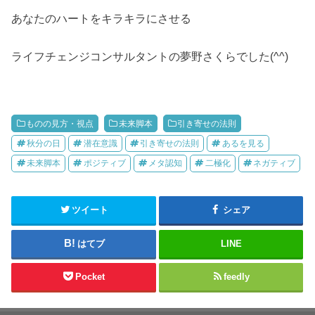
あなたのハートをキラキラにさせる
ライフチェンジコンサルタントの夢野さくらでした(^^)
ものの見方・視点
未来脚本
引き寄せの法則
秋分の日
潜在意識
引き寄せの法則
あるを見る
未来脚本
ポジティブ
メタ認知
二極化
ネガティブ
ツイート
シェア
はてブ
LINE
Pocket
feedly