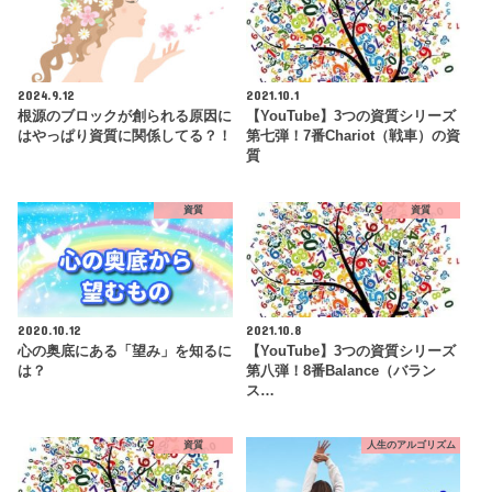
2024.9.12
2021.10.1
根源のブロックが創られる原因に
【YouTube】3つの資質シリーズ
はやっぱり資質に関係してる？！
第七弾！7番Chariot（戦車）の資
質
資質
資質
2020.10.12
2021.10.8
心の奥底にある「望み」を知るに
【YouTube】3つの資質シリーズ
は？
第八弾！8番Balance（バラン
ス…
資質
人生のアルゴリズム