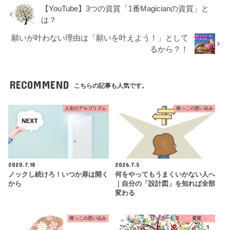
【YouTube】3つの資質「1番Magicianの資質」と
は？
願いが叶わない理由は「願いを叶えよう！」として
るから？！
RECOMMEND
こちらの記事も人気です。
人生のアルゴリズム
根っこの思い込み
2020.7.18
2026.7.5
ノックし続けろ！いつか扉は開く
何をやってもうまくいかない人へ
から
｜自分の「設計図」を知れば全部
変わる
根っこの思い込み
資質