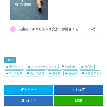
資質
夢野さくら
ボイジャータロット
YouTube
宿命数
3つの資質
自分の資質
運命数
誕生数
資質を知る
ツイート
シェア
はてブ
LINE