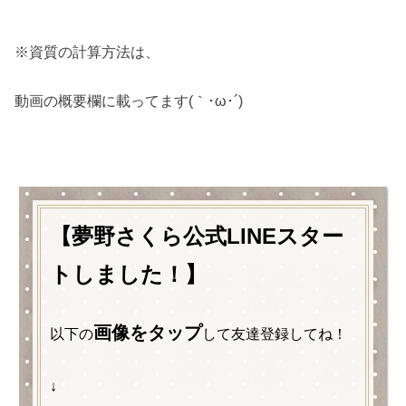
※資質の計算方法は、
動画の概要欄に載ってます(｀･ω･´)ゞ
【夢野さくら
公式LINEスター
トしました！】
画像をタップ
以下の
して友達登録してね！
↓