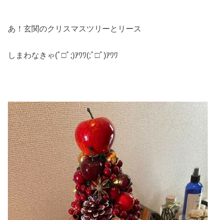
あ！玄関のクリスマスツリーとリース
しまわなきゃ(ﾟ□ﾟ;)ｱﾜﾜ(;ﾟ□ﾟ)ｱﾜﾜ