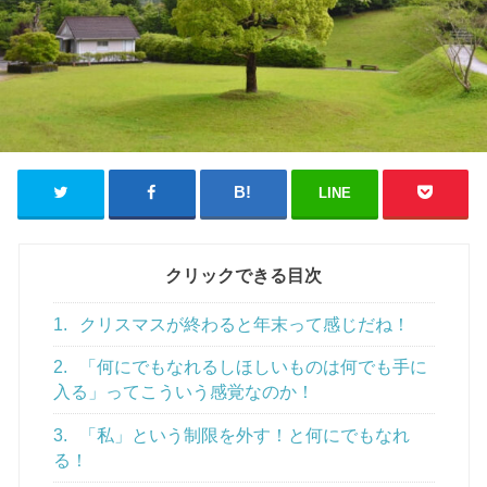
LINE
クリックできる目次
1.
クリスマスが終わると年末って感じだね！
2.
「何にでもなれるしほしいものは何でも手に
入る」ってこういう感覚なのか！
3.
「私」という制限を外す！と何にでもなれ
る！