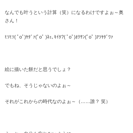
なんでも叶うという計算（笑）になるわけですよぉ～奥
さん！
ﾋｿﾋｿ( ﾟoﾟ)ﾔﾀﾞｧ(ﾟoﾟ )ﾈｪ､ｷｲﾀ?( ﾟoﾟ)ｵｸｻﾝ(ﾟoﾟ )ｱﾗﾔﾀﾞﾜｧ
絵に描いた餅だと思うでしょ？
でもね、そうじゃないのよぉ～
それがこれからの時代なのよぉ～（……誰？ 笑）