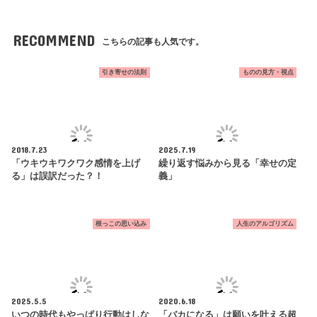
RECOMMEND
こちらの記事も人気です。
引き寄せの法則
ものの見方・視点
2018.7.23
2025.7.19
「ウキウキワクワク感情を上げ
繰り返す悩みから見る「幸せの定
る」は誤訳だった？！
義」
根っこの思い込み
人生のアルゴリズム
2025.5.5
2020.6.18
いつの時代もやっぱり行動はしな
「バカになる」は願いを叶える超