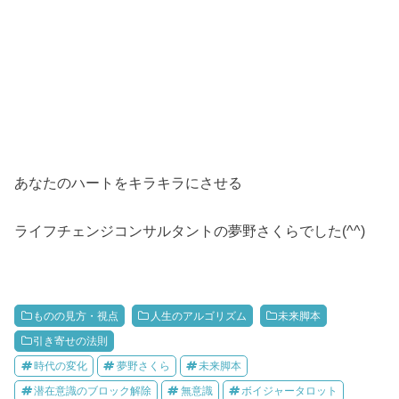
あなたのハートをキラキラにさせる
ライフチェンジコンサルタントの夢野さくらでした(^^)
ものの見方・視点
人生のアルゴリズム
未来脚本
引き寄せの法則
時代の変化
夢野さくら
未来脚本
潜在意識のブロック解除
無意識
ボイジャータロット