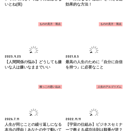
いとね(笑)
効果的な方法！
ものの見方・視点
ものの見方・視点
2025.9.25
2021.8.5
【人間関係の悩み】どうしても嫌
最高の人生のために「自分に自信
いな人は嫌いなままでいい
を持つ」に必要なこと
根っこの思い込み
人生のアルゴリズム
2026.7.11
2022.11.11
人生が同じことの繰り返しになる
【宇宙の仕組み】ビジネスセミナ
本当の理由｜あなたの中で動いて
ーで教える成功法則は順番が逆？